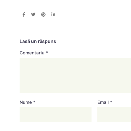
Lasă un răspuns
Comentariu
*
Nume
*
Email
*