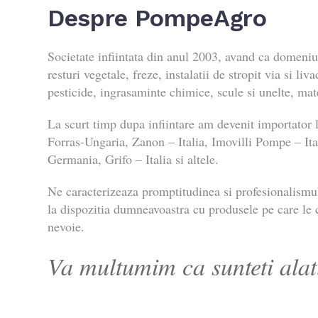
Despre PompeAgro
Societate infiintata din anul 2003, avand ca domeniu 
resturi vegetale, freze, instalatii de stropit via si liva
pesticide, ingrasaminte chimice, scule si unelte, mate
La scurt timp dupa infiintare am devenit importator
Forras-Ungaria, Zanon – Italia, Imovilli Pompe – Ital
Germania, Grifo – Italia si altele.
Ne caracterizeaza promptitudinea si profesionalism
la dispozitia dumneavoastra cu produsele pe care le c
nevoie.
Va multumim ca sunteti alat