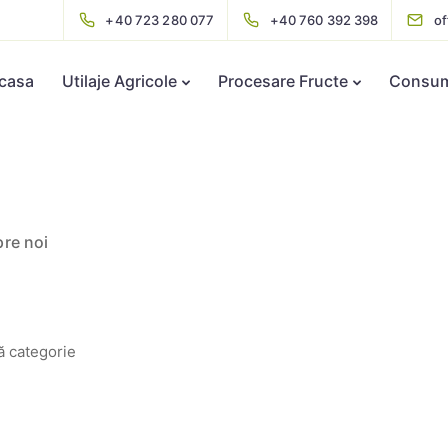
+40 723 280 077
+40 760 392 398
o
casa
Utilaje Agricole
Procesare Fructe
Consuma
re noi
ă categorie