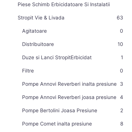
Piese Schimb Erbicidatoare Si Instalatii
Stropit Vie & Livada
63
Agitatoare
0
Distribuitoare
10
Duze si Lanci StropitErbicidat
1
Filtre
0
Pompe Annovi Reverberi inalta presiune
3
Pompe Annovi Reverberi joasa presiune
4
Pompe Bertolini Joasa Presiune
2
Pompe Comet inalta presiune
8