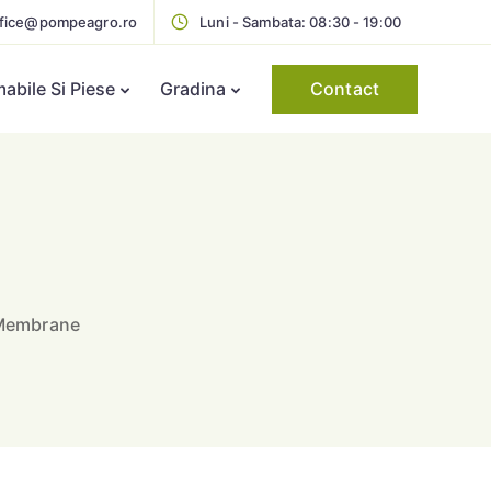
ffice@pompeagro.ro
Luni - Sambata: 08:30 - 19:00
Contact
bile Si Piese
Gradina
Membrane