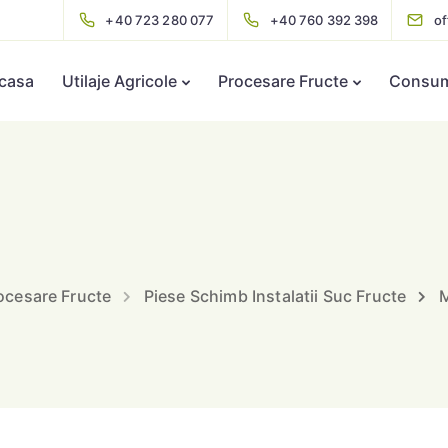
+40 723 280 077
+40 760 392 398
o
casa
Utilaje Agricole
Procesare Fructe
Consuma
ocesare Fructe
Piese Schimb Instalatii Suc Fructe