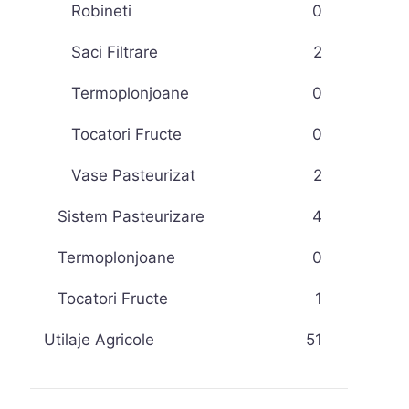
Robineti
0
Saci Filtrare
2
Termoplonjoane
0
Tocatori Fructe
0
Vase Pasteurizat
2
Sistem Pasteurizare
4
Termoplonjoane
0
Tocatori Fructe
1
Utilaje Agricole
51