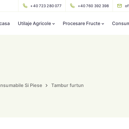
+40 723 280 077
+40 760 392 398
o
casa
Utilaje Agricole
Procesare Fructe
Consuma
nsumabile Si Piese
Tambur furtun