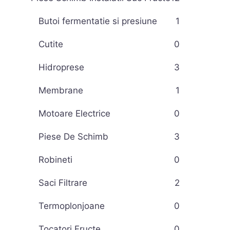
Butoi fermentatie si presiune
1
Cutite
0
Hidroprese
3
Membrane
1
Motoare Electrice
0
Piese De Schimb
3
Robineti
0
Saci Filtrare
2
Termoplonjoane
0
Tocatori Fructe
0