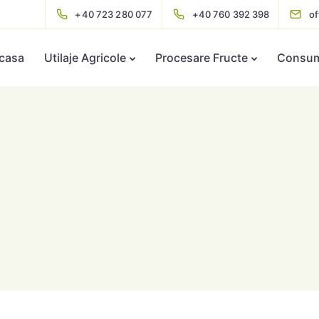
+40 723 280 077
+40 760 392 398
o
casa
Utilaje Agricole
Procesare Fructe
Consuma