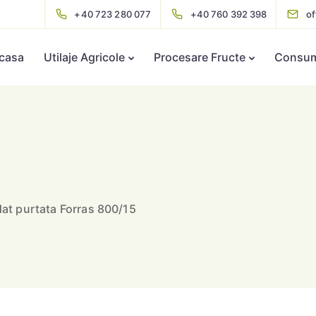
+40 723 280 077
+40 760 392 398
o
casa
Utilaje Agricole
Procesare Fructe
Consuma
idat purtata Forras 800/15