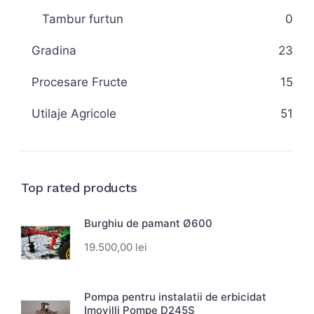
Tambur furtun
0
Gradina
23
Procesare Fructe
15
Utilaje Agricole
51
Top rated products
Burghiu de pamant Ø600
19.500,00
lei
Pompa pentru instalatii de erbicidat
Imovilli Pompe D245S